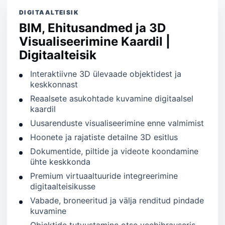
DIGITAALTEISIK
BIM, Ehitusandmed ja 3D
Visualiseerimine Kaardil |
Digitaalteisik
Interaktiivne 3D ülevaade objektidest ja
keskkonnast
Reaalsete asukohtade kuvamine digitaalsel
kaardil
Uusarenduste visualiseerimine enne valmimist
Hoonete ja rajatiste detailne 3D esitlus
Dokumentide, piltide ja videote koondamine
ühte keskkonda
Premium virtuaaltuuride integreerimine
digitaalteisikusse
Vabade, broneeritud ja välja renditud pindade
kuvamine