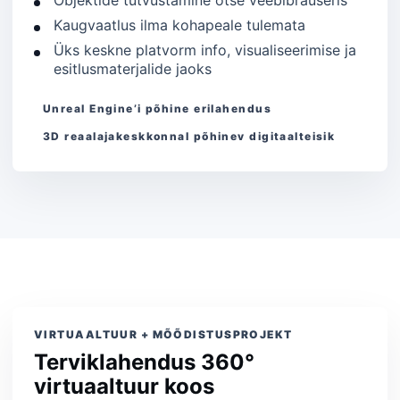
Objektide tutvustamine otse veebibrauseris
Kaugvaatlus ilma kohapeale tulemata
Üks keskne platvorm info, visualiseerimise ja
esitlusmaterjalide jaoks
Unreal Engine’i põhine erilahendus
3D reaalajakeskkonnal põhinev digitaalteisik
VIRTUAALTUUR + MÕÕDISTUSPROJEKT
Terviklahendus 360°
virtuaaltuur koos