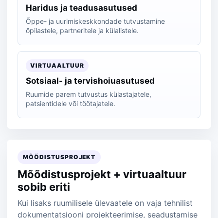
Haridus ja teadusasutused
Õppe- ja uurimiskeskkondade tutvustamine
õpilastele, partneritele ja külalistele.
VIRTUAALTUUR
Sotsiaal- ja tervishoiuasutused
Ruumide parem tutvustus külastajatele,
patsientidele või töötajatele.
MÕÕDISTUSPROJEKT
Mõõdistusprojekt + virtuaaltuur
sobib eriti
Kui lisaks ruumilisele ülevaatele on vaja tehnilist
dokumentatsiooni projekteerimise, seadustamise