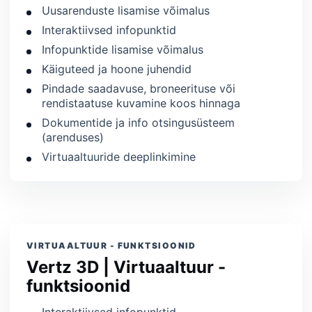
Uusarenduste lisamise võimalus
Interaktiivsed infopunktid
Infopunktide lisamise võimalus
Käiguteed ja hoone juhendid
Pindade saadavuse, broneerituse või
rendistaatuse kuvamine koos hinnaga
Dokumentide ja info otsingusüsteem
(arenduses)
Virtuaaltuuride deeplinkimine
VIRTUAALTUUR - FUNKTSIOONID
Vertz 3D | Virtuaaltuur -
funktsioonid
Interaktiivsed infopunktid