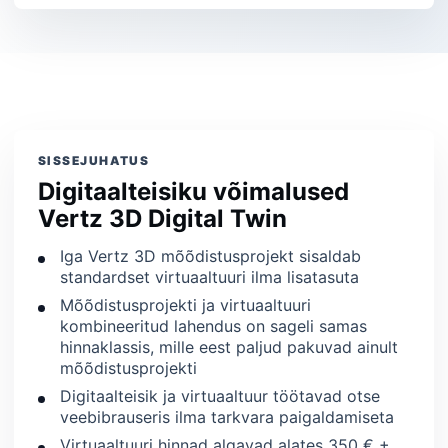
SISSEJUHATUS
Digitaalteisiku võimalused
Vertz 3D Digital Twin
Iga Vertz 3D mõõdistusprojekt sisaldab
standardset virtuaaltuuri ilma lisatasuta
Mõõdistusprojekti ja virtuaaltuuri
kombineeritud lahendus on sageli samas
hinnaklassis, mille eest paljud pakuvad ainult
mõõdistusprojekti
Digitaalteisik ja virtuaaltuur töötavad otse
veebibrauseris ilma tarkvara paigaldamiseta
Virtuaaltuuri hinnad algavad alates 350 € +