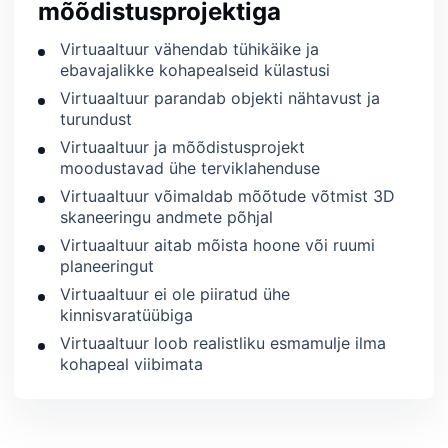
mõõdistusprojektiga
Virtuaaltuur vähendab tühikäike ja
ebavajalikke kohapealseid külastusi
Virtuaaltuur parandab objekti nähtavust ja
turundust
Virtuaaltuur ja mõõdistusprojekt
moodustavad ühe terviklahenduse
Virtuaaltuur võimaldab mõõtude võtmist 3D
skaneeringu andmete põhjal
Virtuaaltuur aitab mõista hoone või ruumi
planeeringut
Virtuaaltuur ei ole piiratud ühe
kinnisvaratüübiga
Virtuaaltuur loob realistliku esmamulje ilma
kohapeal viibimata