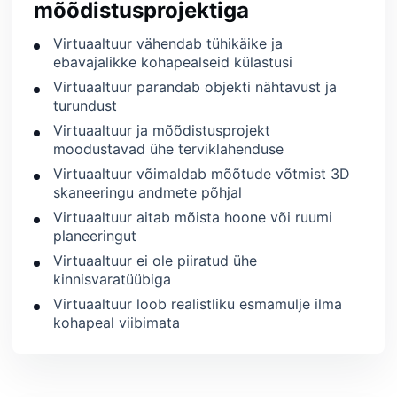
mõõdistusprojektiga
Virtuaaltuur vähendab tühikäike ja
ebavajalikke kohapealseid külastusi
Virtuaaltuur parandab objekti nähtavust ja
turundust
Virtuaaltuur ja mõõdistusprojekt
moodustavad ühe terviklahenduse
Virtuaaltuur võimaldab mõõtude võtmist 3D
skaneeringu andmete põhjal
Virtuaaltuur aitab mõista hoone või ruumi
planeeringut
Virtuaaltuur ei ole piiratud ühe
kinnisvaratüübiga
Virtuaaltuur loob realistliku esmamulje ilma
kohapeal viibimata