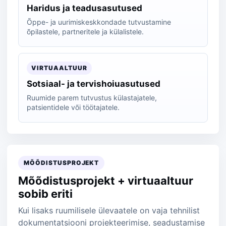
Haridus ja teadusasutused
Õppe- ja uurimiskeskkondade tutvustamine
õpilastele, partneritele ja külalistele.
VIRTUAALTUUR
Sotsiaal- ja tervishoiuasutused
Ruumide parem tutvustus külastajatele,
patsientidele või töötajatele.
MÕÕDISTUSPROJEKT
Mõõdistusprojekt + virtuaaltuur
sobib eriti
Kui lisaks ruumilisele ülevaatele on vaja tehnilist
dokumentatsiooni projekteerimise, seadustamise