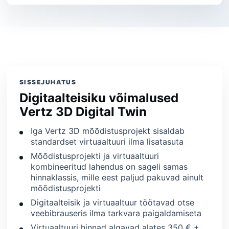
SISSEJUHATUS
Digitaalteisiku võimalused
Vertz 3D Digital Twin
Iga Vertz 3D mõõdistusprojekt sisaldab
standardset virtuaaltuuri ilma lisatasuta
Mõõdistusprojekti ja virtuaaltuuri
kombineeritud lahendus on sageli samas
hinnaklassis, mille eest paljud pakuvad ainult
mõõdistusprojekti
Digitaalteisik ja virtuaaltuur töötavad otse
veebibrauseris ilma tarkvara paigaldamiseta
Virtuaaltuuri hinnad algavad alates 350 € +