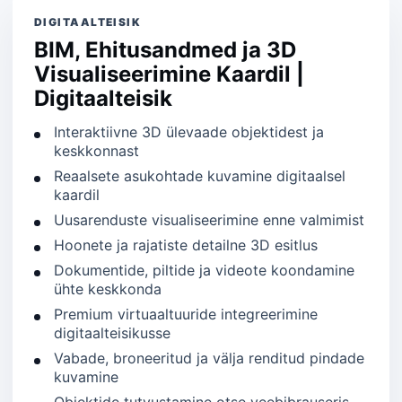
DIGITAALTEISIK
BIM, Ehitusandmed ja 3D
Visualiseerimine Kaardil |
Digitaalteisik
Interaktiivne 3D ülevaade objektidest ja
keskkonnast
Reaalsete asukohtade kuvamine digitaalsel
kaardil
Uusarenduste visualiseerimine enne valmimist
Hoonete ja rajatiste detailne 3D esitlus
Dokumentide, piltide ja videote koondamine
ühte keskkonda
Premium virtuaaltuuride integreerimine
digitaalteisikusse
Vabade, broneeritud ja välja renditud pindade
kuvamine