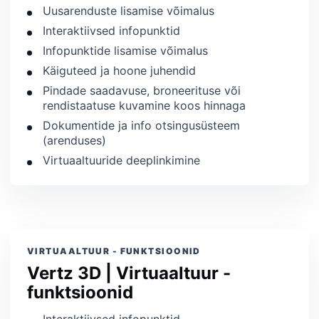
Uusarenduste lisamise võimalus
Interaktiivsed infopunktid
Infopunktide lisamise võimalus
Käiguteed ja hoone juhendid
Pindade saadavuse, broneerituse või
rendistaatuse kuvamine koos hinnaga
Dokumentide ja info otsingusüsteem
(arenduses)
Virtuaaltuuride deeplinkimine
VIRTUAALTUUR - FUNKTSIOONID
Vertz 3D | Virtuaaltuur -
funktsioonid
Interaktiivsed infopunktid