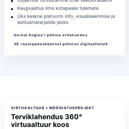
Objektide tutvustamine otse veebibrauseris
Kaugvaatlus ilma kohapeale tulemata
Üks keskne platvorm info, visualiseerimise ja
esitlusmaterjalide jaoks
Unreal Engine’i põhine erilahendus
3D reaalajakeskkonnal põhinev digitaalteisik
VIRTUAALTUUR + MÕÕDISTUSPROJEKT
Terviklahendus 360°
virtuaaltuur koos