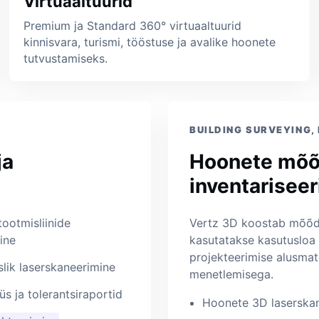
Virtuaaltuurid
Premium ja Standard 360° virtuaaltuurid
kinnisvara, turismi, tööstuse ja avalike hoonete
tutvustamiseks.
BUILDING SURVEYING,
ja
Hoonete mõõ
inventariseer
tootmisliinide
Vertz 3D koostab mõõdi
ine
kasutatakse kasutusloa t
projekteerimise alusmat
lik laserskaneerimine
menetlemisega.
s ja tolerantsiraportid
Hoonete 3D laserska