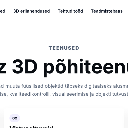
sed
3D erilahendused
Tehtud tööd
Teadmistebaas
TEENUSED
z 3D põhitee
d muuta füüsilised objektid täpseks digitaalseks alusma
se, kvaliteedikontrolli, visualiseerimise ja objekti tutvu
02