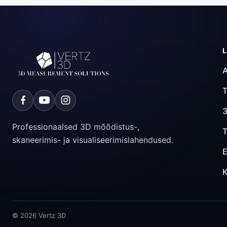
A
3
Professionaalsed 3D mõõdistus-,
T
skaneerimis- ja visualiseerimislahendused.
E
K
© 2026 Vertz 3D