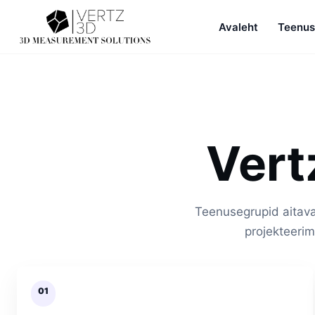
Avaleht
Teenu
Vert
Teenusegrupid aitava
projekteerimi
01