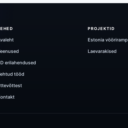
LEHED
PROJEKTID
valeht
Estonia vööriramp
Teenused
Laevarakised
D erilahendused
ehtud tööd
ttevõttest
ontakt