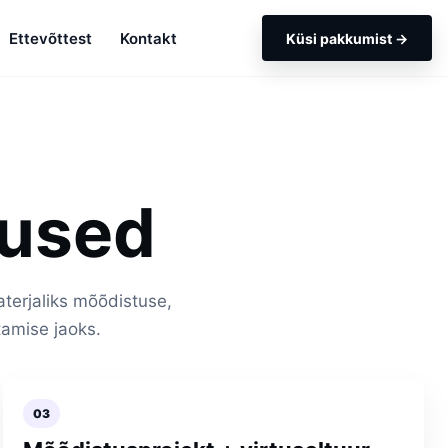
Ettevõttest
Kontakt
Küsi pakkumist →
nused
terjaliks mõõdistuse,
stamise jaoks.
03