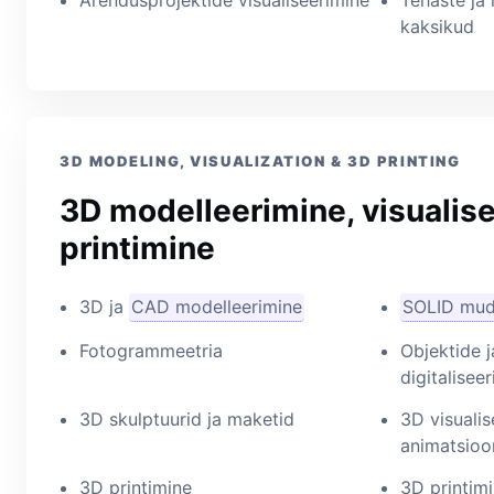
Arendusprojektide visualiseerimine
Tehaste ja 
kaksikud
3D MODELING, VISUALIZATION & 3D PRINTING
3D modelleerimine, visualise
printimine
3D ja
CAD modelleerimine
SOLID mud
Fotogrammeetria
Objektide j
digitalisee
3D skulptuurid ja maketid
3D visualis
animatsioo
3D printimine
3D printimi