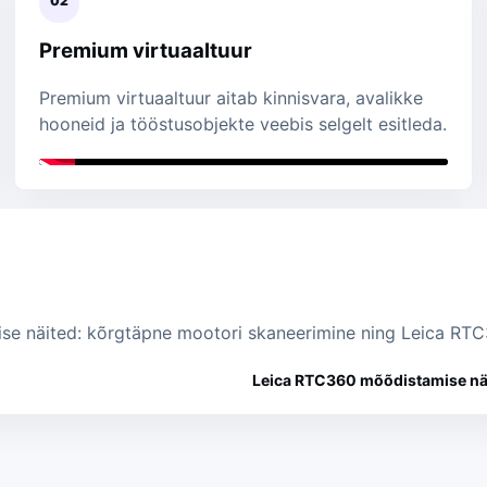
02
Premium virtuaaltuur
Premium virtuaaltuur aitab kinnisvara, avalikke
hooneid ja tööstusobjekte veebis selgelt esitleda.
mise näited: kõrgtäpne mootori skaneerimine ning Leica R
Leica RTC360 mõõdistamise nä