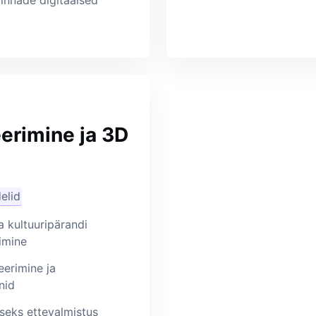
linnade digitaalsed
erimine ja 3D
elid
a kultuuripärandi
rimine
eerimine ja
nid
seks ettevalmistus