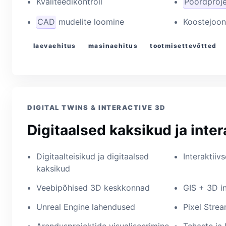
Kvaliteedikontroll
Pöördproje
CAD
mudelite loomine
Koostejoon
laevaehitus
masinaehitus
tootmisettevõtted
DIGITAL TWINS & INTERACTIVE 3D
Digitaalsed kaksikud ja inter
Digitaalteisikud ja digitaalsed
Interaktii
kaksikud
Veebipõhised 3D keskkonnad
GIS + 3D i
Unreal Engine lahendused
Pixel Stre