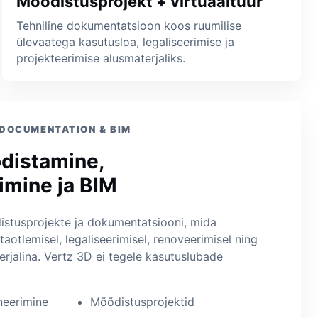
Mõõdistusprojekt + virtuaaltuur
Tehniline dokumentatsioon koos ruumilise
ülevaatega kasutusloa, legaliseerimise ja
projekteerimise alusmaterjaliks.
 DOCUMENTATION & BIM
distamine,
imine ja BIM
stusprojekte ja dokumentatsiooni, mida
aotlemisel, legaliseerimisel, renoveerimisel ning
erjalina. Vertz 3D ei tegele kasutuslubade
neerimine
Mõõdistusprojektid