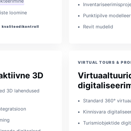
kteerimine
Inventariseerimisproj
iste loomine
Punktipilve modelleer
Revit mudelid
kvaliteedikontroll
VIRTUAL TOURS & PRO
aktiivne 3D
Virtuaaltuuri
digitaliseeri
vsed 3D lahendused
Standard 360° virtuaa
ntegratsioon
Kinnisvara digitalisee
aming
Turismiobjektide digit