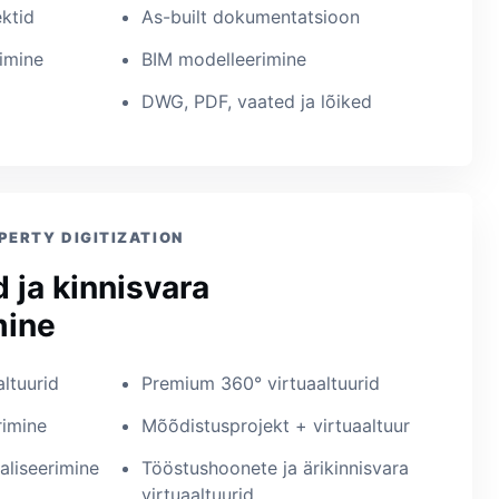
ektid
As-built dokumentatsioon
imine
BIM modelleerimine
DWG, PDF, vaated ja lõiked
PERTY DIGITIZATION
d ja kinnisvara
mine
ltuurid
Premium 360° virtuaaltuurid
rimine
Mõõdistusprojekt + virtuaaltuur
aliseerimine
Tööstushoonete ja ärikinnisvara
virtuaaltuurid