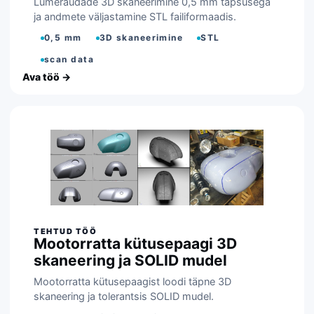
Lumeraudade 3D skaneerimine 0,5 mm täpsusega
ja andmete väljastamine STL failiformaadis.
0,5 mm
3D skaneerimine
STL
scan data
Mootorratta kütusepaagi 3D
skaneering ja SOLID mudel
Mootorratta kütusepaagist loodi täpne 3D
skaneering ja tolerantsis SOLID mudel.