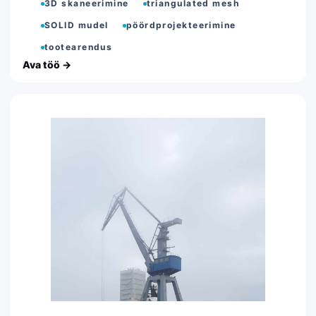
3D skaneerimine
triangulated mesh
SOLID mudel
pöördprojekteerimine
tootearendus