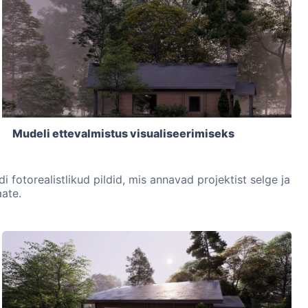
Mudeli ettevalmistus visualiseerimiseks
 fotorealistlikud pildid, mis annavad projektist selge ja
aate.