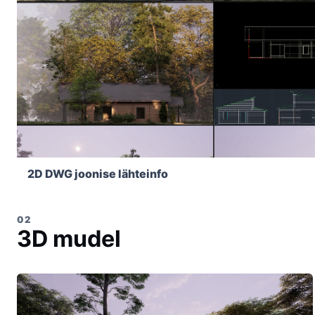
2D DWG joonise lähteinfo
02
3D mudel