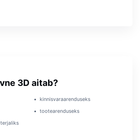
ivne 3D aitab?
kinnisvaraarenduseks
tootearenduseks
erjaliks