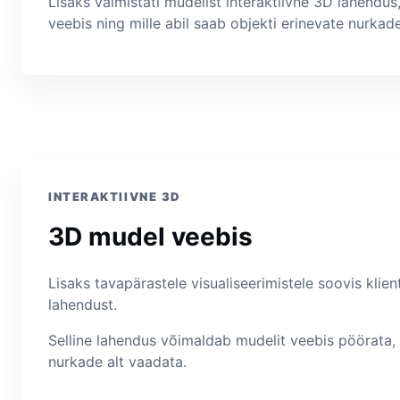
Lisaks valmistati mudelist interaktiivne 3D lahendu
veebis ning mille abil saab objekti erinevate nurkad
INTERAKTIIVNE 3D
3D mudel veebis
Lisaks tavapärastele visualiseerimistele soovis klien
lahendust.
Selline lahendus võimaldab mudelit veebis pöörata,
nurkade alt vaadata.