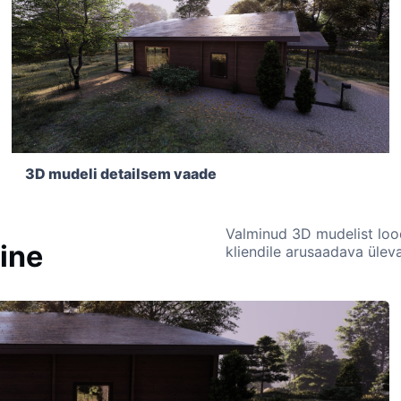
3D mudeli detailsem vaade
Valminud 3D mudelist loodi
mine
kliendile arusaadava ülev