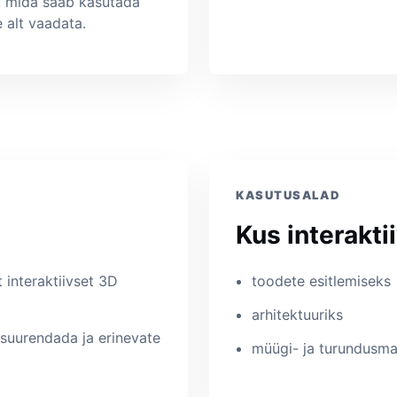
s, mida saab kasutada
e alt vaadata.
KASUTUSALAD
Kus interakti
t interaktiivset 3D
toodete esitlemiseks
arhitektuuriks
 suurendada ja erinevate
müügi- ja turundusmat