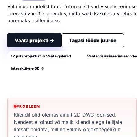
Valminud mudelist loodi fotorealistlikud visualiseerimis
interaktiivne 3D lahendus, mida saab kasutada veebis t
paremaks esitlemiseks.
Vaata projekti →
Tagasi tööde juurde
12 pilti projektist → Vaata galeriid
Vaata visualiseerimise vide
Interaktiivne 3D →
PROBLEEM
Kliendil olid olemas ainult 2D DWG joonised.
Nendest ei olnud võimalik kliendile ega tellijale
lihtsalt näidata, milline valmiv objekt tegelikult
välja näeb.