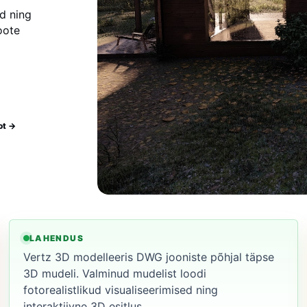
ed ning
oote
ot →
LAHENDUS
Vertz 3D modelleeris DWG jooniste põhjal täpse
3D mudeli. Valminud mudelist loodi
fotorealistlikud visualiseerimised ning
interaktiivne 3D esitlus.