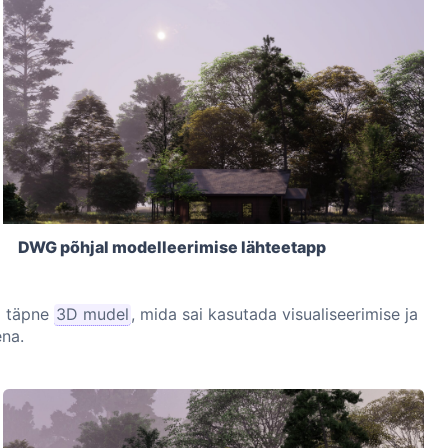
DWG põhjal modelleerimise lähteetapp
i täpne
3D mudel
, mida sai kasutada visualiseerimise ja
ena.