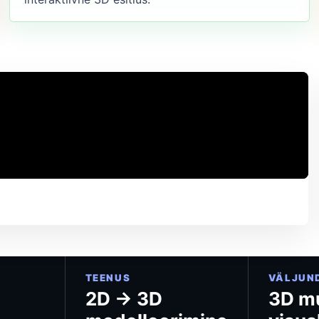
TEENUS
VÄLJUN
2D → 3D
3D m