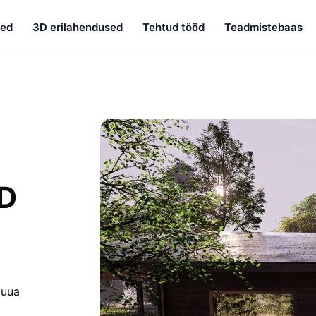
sed
3D erilahendused
Tehtud tööd
Teadmistebaas
3D
luua