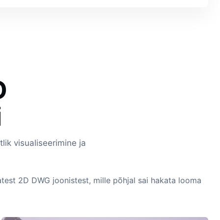
D
i
stlik visualiseerimine ja
test 2D DWG joonistest, mille põhjal sai hakata looma