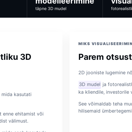
modelleerimine
visua
täpne 3D mudel
fotorealist
MIKS VISUALISEERIMI
tliku 3D
Parem otsust
2D jooniste lugemine nõu
3D mudel
ja fotorealis
ka kliendile, investorile
, mida kasutati
See võimaldab teha muu
hilisemaid ümbertegemis
t enne ehitamist või
ist välimust.