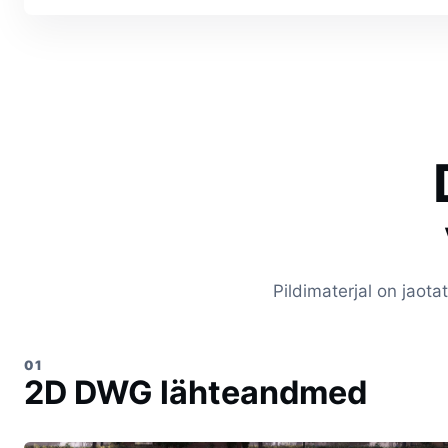
Pildimaterjal on jaota
01
2D DWG lähteandmed