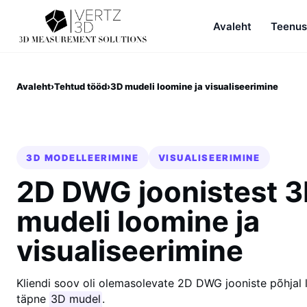
Avaleht
Teenu
Avaleht
›
Tehtud tööd
›
3D mudeli loomine ja visualiseerimine
3D MODELLEERIMINE
VISUALISEERIMINE
2D DWG joonistest 
mudeli loomine ja
visualiseerimine
Kliendi soov oli olemasolevate 2D DWG jooniste põhjal 
täpne
3D mudel
.