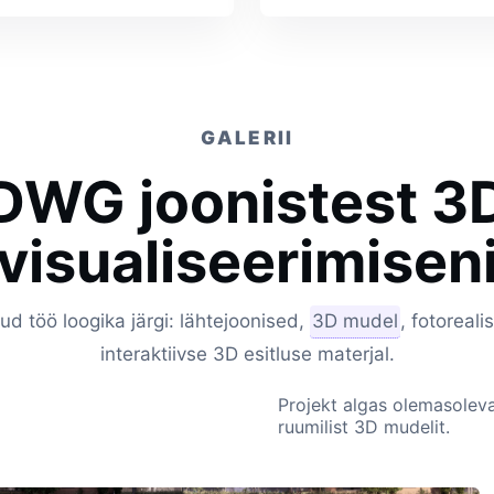
GALERII
DWG joonistest 3
visualiseerimisen
tud töö loogika järgi: lähtejoonised,
3D mudel
, fotoreali
interaktiivse 3D esitluse materjal.
Projekt algas olemasoleva
ruumilist 3D mudelit.