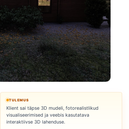
TULEMUS
Klient sai täpse 3D mudeli, fotorealistlikud
visualiseerimised ja veebis kasutatava
interaktiivse 3D lahenduse.