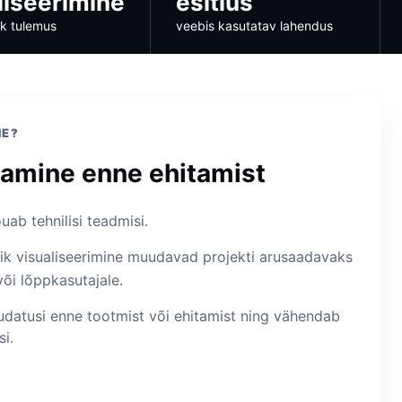
liseerimine
esitlus
lik tulemus
veebis kasutatav lahendus
NE?
amine enne ehitamist
ab tehnilisi teadmisi.
tlik visualiseerimine muudavad projekti arusaadavaks
 või lõppkasutajale.
datusi enne tootmist või ehitamist ning vähendab
i.