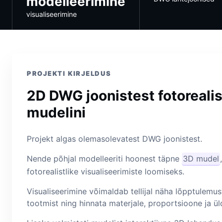
modelleerimine
visualiseerimine
PROJEKTI KIRJELDUS
2D DWG joonistest fotorealis
mudelini
Projekt algas olemasolevatest DWG joonistest.
Nende põhjal modelleeriti hoonest täpne
3D mudel
fotorealistlike visualiseerimiste loomiseks.
Visualiseerimine võimaldab tellijal näha lõpptulemus
tootmist ning hinnata materjale, proportsioone ja üld