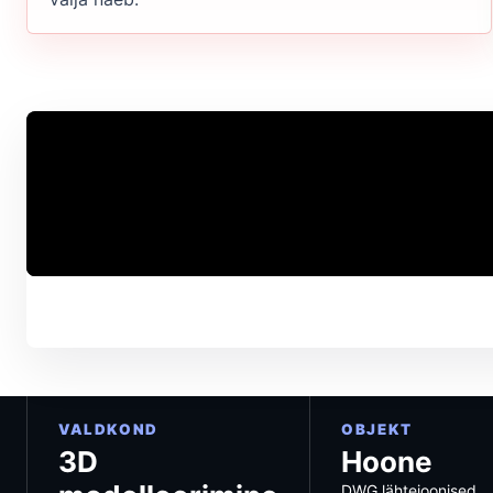
VALDKOND
OBJEKT
3D
Hoone
DWG lähtejoonised