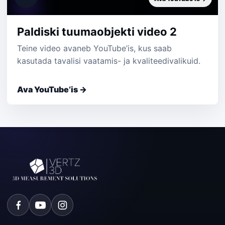
Paldiski tuumaobjekti video 2
Teine video avaneb YouTube’is, kus saab
kasutada tavalisi vaatamis- ja kvaliteedivalikuid.
Ava YouTube’is →