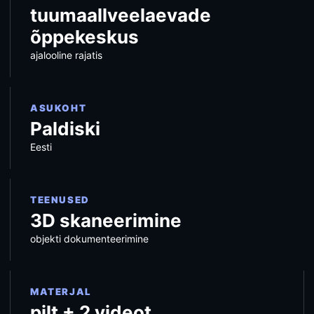
tuumaallveelaevade
õppekeskus
ajalooline rajatis
ASUKOHT
Paldiski
Eesti
TEENUSED
3D skaneerimine
objekti dokumenteerimine
MATERJAL
pilt + 2 videot