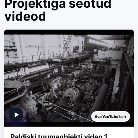
Projektiga seotud
videod
▶
Ava YouTube’is →
Paldiski tuumaobjekti video 1