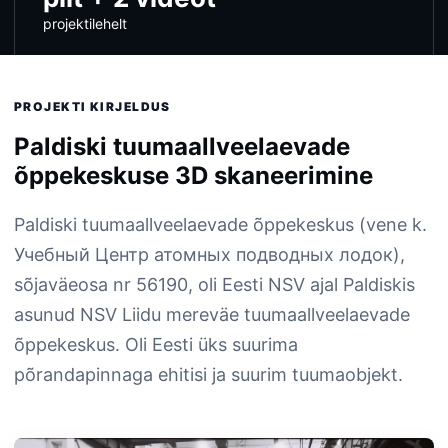
projektilehelt
PROJEKTI KIRJELDUS
Paldiski tuumaallveelaevade
õppekeskuse 3D skaneerimine
Paldiski tuumaallveelaevade õppekeskus (vene k.
Учебный Центр атомных подводных лодок),
sõjaväeosa nr 56190, oli Eesti NSV ajal Paldiskis
asunud NSV Liidu mereväe tuumaallveelaevade
õppekeskus. Oli Eesti üks suurima
põrandapinnaga ehitisi ja suurim tuumaobjekt.