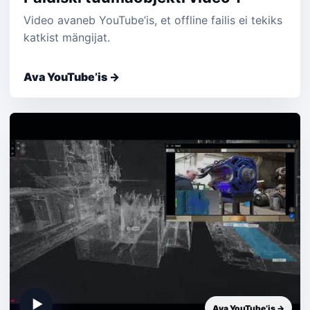
Video avaneb YouTube’is, et offline failis ei tekiks
katkist mängijat.
Ava YouTube’is →
▶
Ava YouTube’is →