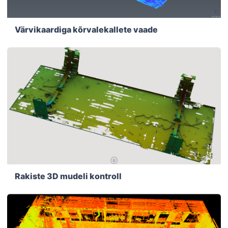
Värvikaardiga kõrvalekallete vaade
Rakiste 3D mudeli kontroll