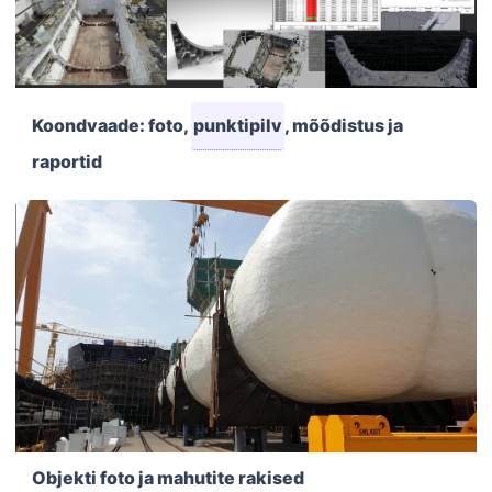
Koondvaade: foto,
punktipilv
, mõõdistus ja
raportid
Objekti foto ja mahutite rakised