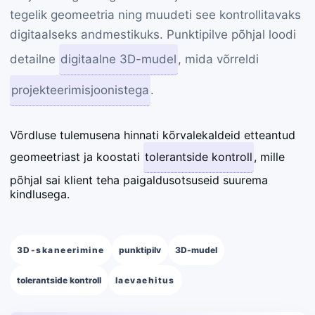
tegelik geomeetria ning muudeti see kontrollitavaks
digitaalseks andmestikuks. Punktipilve põhjal loodi
detailne
digitaalne 3D-mudel
, mida võrreldi
projekteerimisjoonistega
.
Võrdluse tulemusena hinnati kõrvalekaldeid etteantud
geomeetriast ja koostati
tolerantside kontroll
, mille
põhjal sai klient teha paigaldusotsuseid suurema
kindlusega.
3D-skaneerimine
punktipilv
3D-mudel
tolerantside kontroll
laevaehitus