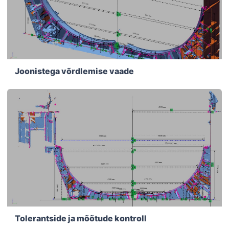
Joonistega võrdlemise vaade
Tolerantside ja mõõtude kontroll