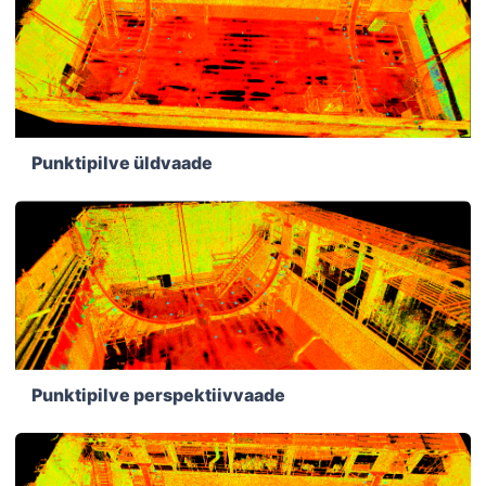
Punktipilve üldvaade
Punktipilve perspektiivvaade