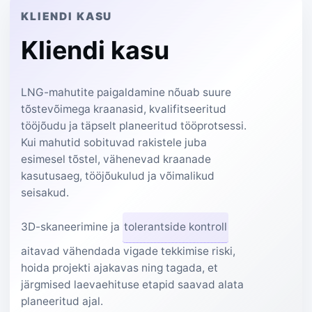
KLIENDI KASU
Kliendi kasu
LNG-mahutite paigaldamine nõuab suure
tõstevõimega kraanasid, kvalifitseeritud
tööjõudu ja täpselt planeeritud tööprotsessi.
Kui mahutid sobituvad rakistele juba
esimesel tõstel, vähenevad kraanade
kasutusaeg, tööjõukulud ja võimalikud
seisakud.
3D-skaneerimine ja
tolerantside kontroll
aitavad vähendada vigade tekkimise riski,
hoida projekti ajakavas ning tagada, et
järgmised laevaehituse etapid saavad alata
planeeritud ajal.