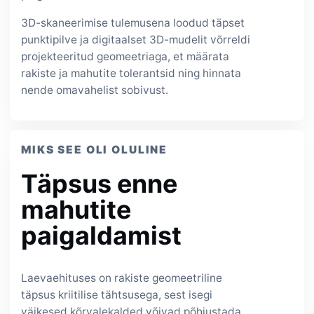
3D-skaneerimise tulemusena loodud täpset
punktipilve ja digitaalset 3D-mudelit võrreldi
projekteeritud geomeetriaga, et määrata
rakiste ja mahutite tolerantsid ning hinnata
nende omavahelist sobivust.
MIKS SEE OLI OLULINE
Täpsus enne
mahutite
paigaldamist
Laevaehituses on rakiste geomeetriline
täpsus kriitilise tähtsusega, sest isegi
väikesed kõrvalekalded võivad põhjustada