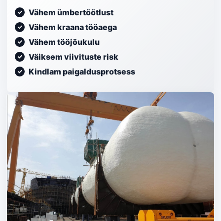
Vähem ümbertöötlust
Vähem kraana tööaega
Vähem tööjõukulu
Väiksem viivituste risk
Kindlam paigaldusprotsess