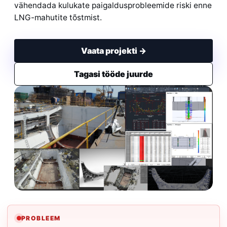
vähendada kulukate paigaldusprobleemide riski enne
LNG-mahutite tõstmist.
Vaata projekti →
Tagasi tööde juurde
PROBLEEM