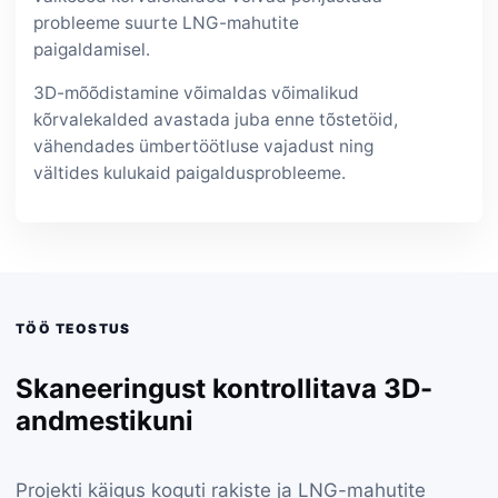
probleeme suurte LNG-mahutite
paigaldamisel.
3D-mõõdistamine võimaldas võimalikud
kõrvalekalded avastada juba enne tõstetöid,
vähendades ümbertöötluse vajadust ning
vältides kulukaid paigaldusprobleeme.
TÖÖ TEOSTUS
Skaneeringust kontrollitava 3D-
andmestikuni
Projekti käigus koguti rakiste ja LNG-mahutite