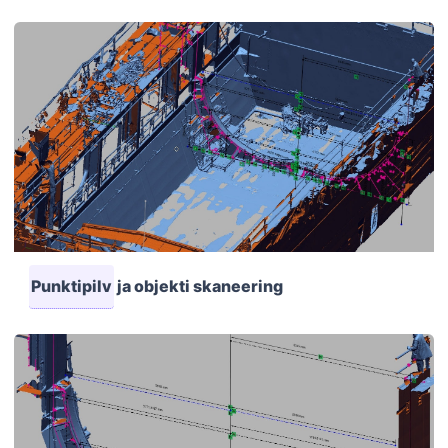
Punktipilv
ja objekti skaneering