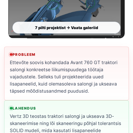
7 pilti projektist → Vaata galeriid
PROBLEEM
Ettevõte soovis kohandada Avant 760 GT traktori
salongi konkreetse liikumispuudega töötaja
vajadustele. Selleks tuli projekteerida uued
lisapaneelid, kuid olemasoleva salongi ja ukseava
täpsed mõõdistusandmed puudusid.
LAHENDUS
Vertz 3D teostas traktori salongi ja ukseava 3D-
skaneerimise ning lõi skaneeringu põhjal tolerantsis
SOLID mudeli, mida kasutati lisapaneelide