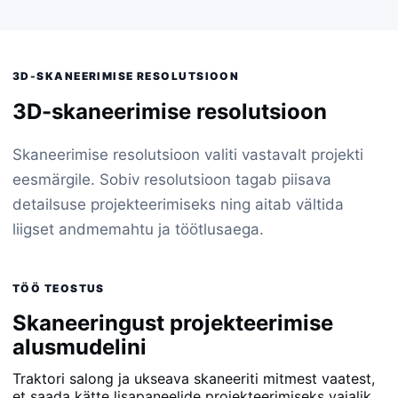
3D-SKANEERIMISE RESOLUTSIOON
3D-skaneerimise resolutsioon
Skaneerimise resolutsioon valiti vastavalt projekti
eesmärgile. Sobiv resolutsioon tagab piisava
detailsuse projekteerimiseks ning aitab vältida
liigset andmemahtu ja töötlusaega.
TÖÖ TEOSTUS
Skaneeringust projekteerimise
alusmudelini
Traktori salong ja ukseava skaneeriti mitmest vaatest,
et saada kätte lisapaneelide projekteerimiseks vajalik