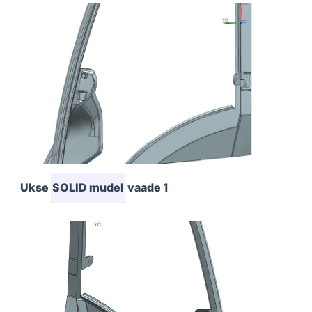
Ukse
SOLID mudel
vaade 1