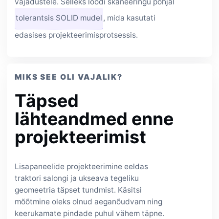
vajadustele. Selleks loodi skaneeringu põhjal
tolerantsis SOLID mudel
, mida kasutati
edasises projekteerimisprotsessis.
MIKS SEE OLI VAJALIK?
Täpsed
lähteandmed enne
projekteerimist
Lisapaneelide projekteerimine eeldas
traktori salongi ja ukseava tegeliku
geomeetria täpset tundmist. Käsitsi
mõõtmine oleks olnud aeganõudvam ning
keerukamate pindade puhul vähem täpne.