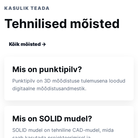
KASULIK TEADA
Tehnilised mõisted
Kõik mõisted →
Mis on punktipilv?
Punktipilv on 3D mõõdistuse tulemusena loodud
digitaalne mõõdistusandmestik.
Mis on SOLID mudel?
SOLID mudel on tehniline CAD-mudel, mida
saab kasutada projekteerimisel ja