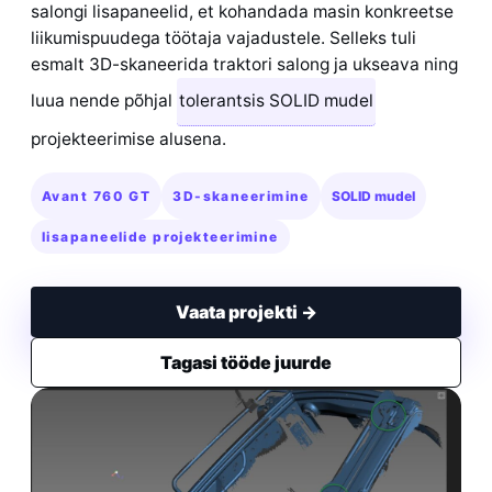
salongi lisapaneelid, et kohandada masin konkreetse
liikumispuudega töötaja vajadustele. Selleks tuli
esmalt 3D-skaneerida traktori salong ja ukseava ning
luua nende põhjal
tolerantsis SOLID mudel
projekteerimise alusena.
Avant 760 GT
3D-skaneerimine
SOLID mudel
lisapaneelide projekteerimine
Vaata projekti →
Tagasi tööde juurde