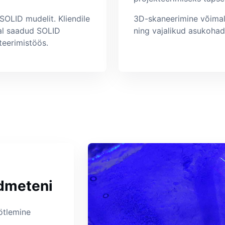
 SOLID mudelit. Kliendile
3D-skaneerimine võimal
jal saadud SOLID
ning vajalikud asukohad
teerimistöös.
dmeteni
ötlemine