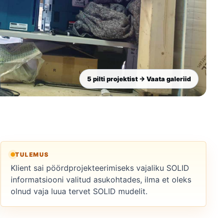
5 pilti projektist → Vaata galeriid
TULEMUS
Klient sai pöördprojekteerimiseks vajaliku SOLID
informatsiooni valitud asukohtades, ilma et oleks
olnud vaja luua tervet SOLID mudelit.