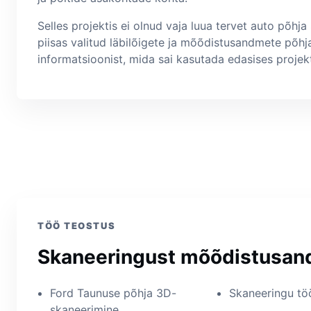
Selles projektis ei olnud vaja luua tervet auto põhja
piisas valitud läbilõigete ja mõõdistusandmete põh
informatsioonist, mida sai kasutada edasises projek
TÖÖ TEOSTUS
Skaneeringust mõõdistusan
Ford Taunuse põhja 3D-
Skaneeringu tö
skaneerimine