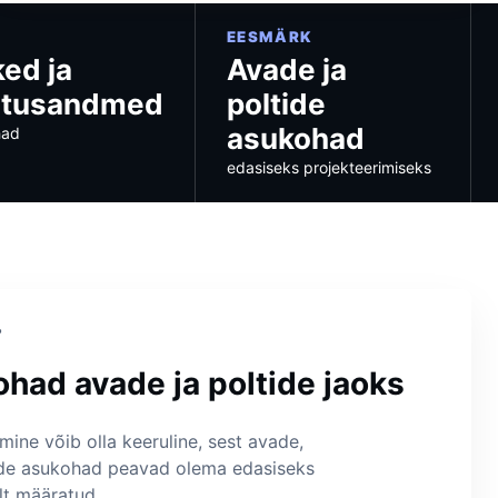
EESMÄRK
ked ja
Avade ja
stusandmed
poltide
asukohad
had
edasiseks projekteerimiseks
?
had avade ja poltide jaoks
ine võib olla keeruline, sest avade,
tide asukohad peavad olema edasiseks
lt määratud.