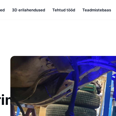
sed
3D erilahendused
Tehtud tööd
Teadmistebaas
rimiseks