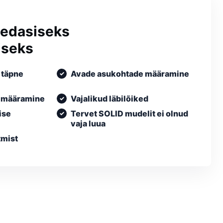
 edasiseks
iseks
 täpne
Avade asukohtade määramine
e määramine
Vajalikud läbilõiked
ise
Tervet SOLID mudelit ei olnud
vaja luua
tmist