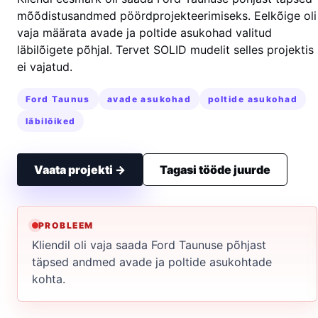
mõõdistusandmed pöördprojekteerimiseks. Eelkõige oli
vaja määrata avade ja poltide asukohad valitud
läbilõigete põhjal. Tervet SOLID mudelit selles projektis
ei vajatud.
Ford Taunus
avade asukohad
poltide asukohad
läbilõiked
Vaata projekti →
Tagasi tööde juurde
PROBLEEM
Kliendil oli vaja saada Ford Taunuse põhjast
täpsed andmed avade ja poltide asukohtade
kohta.