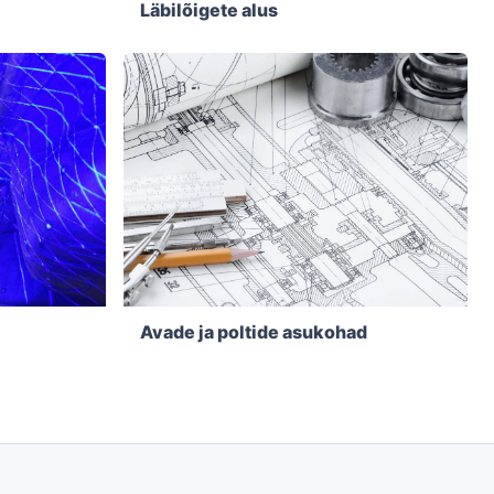
Läbilõigete alus
Avade ja poltide asukohad