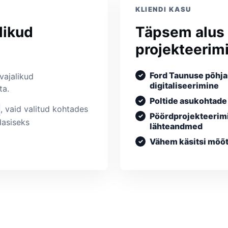
KLIENDI KASU
likud
Täpsem alus
projekteerim
Ford Taunuse põhja
vajalikud
digitaliseerimine
ta.
Poltide asukohtad
, vaid valitud kohtades
Pöördprojekteerim
dasiseks
lähteandmed
Vähem käsitsi mõõ