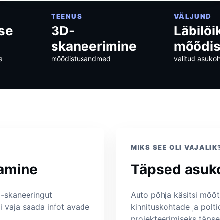
TEENUS
VÄLJUND
se
3D-
Läbilõi
skaneerimine
mõõdi
a
mõõdistusandmed
valitud asuko
MIKS SEE OLI VAJALIK
tamine
Täpsed asuko
D-skaneeringut
Auto põhja käsitsi mõõtm
i vaja saada infot avade
kinnituskohtade ja pol
projekteerimiseks täpse