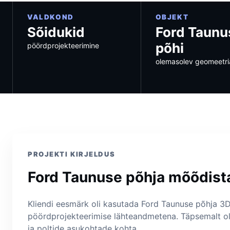
VALDKOND
OBJEKT
Sõidukid
Ford Taunu
põhi
pöördprojekteerimine
olemasolev geomeetri
PROJEKTI KIRJELDUS
Ford Taunuse põhja mõõdis
Kliendi eesmärk oli kasutada Ford Taunuse põhja 3
pöördprojekteerimise lähteandmetena. Täpsemalt ol
ja poltide asukohtade kohta.