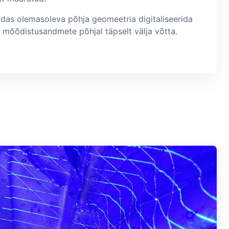
das olemasoleva põhja geomeetria digitaliseerida
 mõõdistusandmete põhjal täpselt välja võtta.