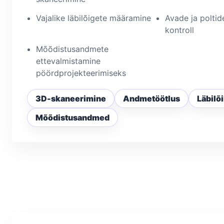
Vajalike läbilõigete määramine
Avade ja polti
kontroll
Mõõdistusandmete
ettevalmistamine
pöördprojekteerimiseks
3D-skaneerimine
Andmetöötlus
Läbilõ
Mõõdistusandmed