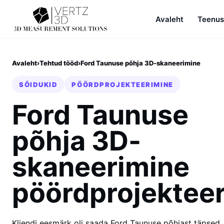
Avaleht
Teenu
Avaleht
›
Tehtud tööd
›
Ford Taunuse põhja 3D-skaneerimine
SÕIDUKID
PÖÖRDPROJEKTEERIMINE
Ford Taunuse
põhja 3D-
skaneerimine
pöördprojektee
Kliendi eesmärk oli saada Ford Taunuse põhjast täpsed