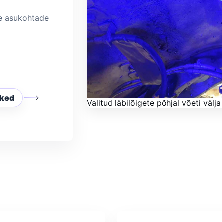
de asukohtade
iked
Valitud läbilõigete põhjal võeti vä