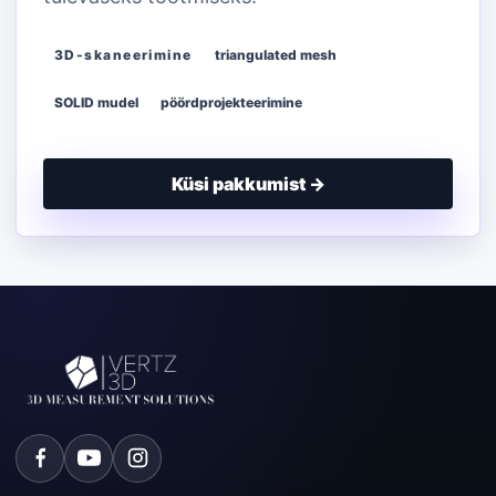
3D-skaneerimine
triangulated mesh
SOLID mudel
pöördprojekteerimine
Küsi pakkumist →