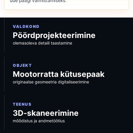
uue paagi valmistamiseks.
VALDKOND
Pöördprojekteerimine
olemasoleva detaili taastamine
OBJEKT
Mootorratta kütusepaak
originaalse geomeetria digitaliseerimine
TEENUS
3D-skaneerimine
mõõdistus ja andmetöötlus