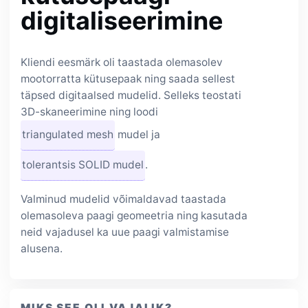
digitaliseerimine
Kliendi eesmärk oli taastada olemasolev
mootorratta kütusepaak ning saada sellest
täpsed digitaalsed mudelid. Selleks teostati
3D-skaneerimine ning loodi
triangulated mesh
mudel ja
tolerantsis SOLID mudel
.
Valminud mudelid võimaldavad taastada
olemasoleva paagi geomeetria ning kasutada
neid vajadusel ka uue paagi valmistamise
alusena.
MIKS SEE OLI VAJALIK?