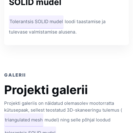
SOLID mudel
Tolerantsis SOLID mudel
loodi taastamise ja
tulevase valmistamise alusena.
GALERII
Projekti galerii
Projekti galeriis on näidatud olemasolev mootorratta
kütusepaak, sellest teostatud 3D-skaneeringu tulemus (
triangulated mesh
mudel) ning selle põhjal loodud
tolerantsis SOLID mudel
.