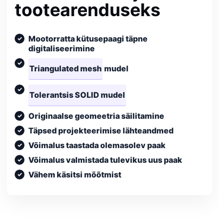
tootearenduseks
Mootorratta kütusepaagi täpne
digitaliseerimine
Triangulated mesh
mudel
Tolerantsis SOLID mudel
Originaalse geomeetria säilitamine
Täpsed projekteerimise lähteandmed
Võimalus taastada olemasolev paak
Võimalus valmistada tulevikus uus paak
Vähem käsitsi mõõtmist