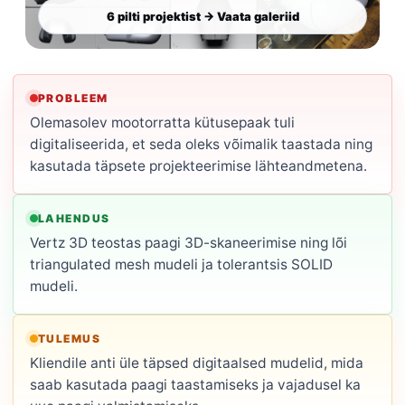
6 pilti projektist → Vaata galeriid
PROBLEEM
Olemasolev mootorratta kütusepaak tuli
digitaliseerida, et seda oleks võimalik taastada ning
kasutada täpsete projekteerimise lähteandmetena.
LAHENDUS
Vertz 3D teostas paagi 3D-skaneerimise ning lõi
triangulated mesh mudeli ja tolerantsis SOLID
mudeli.
TULEMUS
Kliendile anti üle täpsed digitaalsed mudelid, mida
saab kasutada paagi taastamiseks ja vajadusel ka